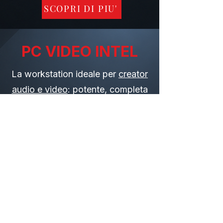
SCOPRI DI PIU'
PC VIDEO INTEL
La workstation ideale per
creator
audio e video
: potente, completa
e dotata di scheda video
professionale multidisplay,
compatibile con i principali
software di grafica, editing e
produzione professionale.