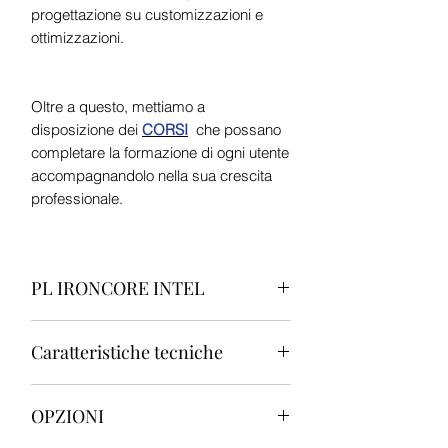
progettazione su customizzazioni e
ottimizzazioni.
Oltre a questo, mettiamo a
disposizione dei
CORSI
che possano
completare la formazione di ogni utente
accompagnandolo nella sua crescita
professionale.
PL IRONCORE INTEL
“Costruito per reggere tutto. Anche le
Caratteristiche tecniche
sessioni più estreme.”
Stabilità incrollabile, progettata per chi
M/B professional Intel Chipset Z890
non può permettersi interruzioni.
OPZIONI
compatibile e certificata per
applicazioni Audio/Video