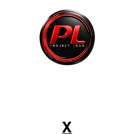
top
PC Pro Video
Workstation AI
X