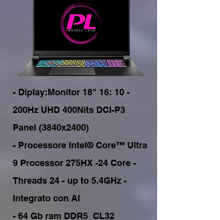
- Diplay:Monitor 18" 16: 10 - 
200Hz UHD 400Nits DCI-P3 
Panel (3840x2400)

- Processore Intel® Core™ Ultra 
9 Processor 275HX -24 Core - 
Threads 24 - up to 5.4GHz - 
Integrato con AI

- 64 Gb ram DDR5  CL32   
