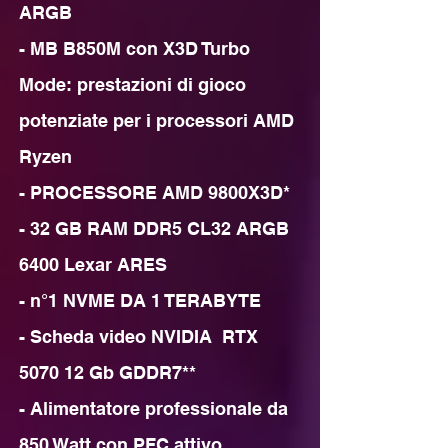
ARGB

- MB B850M con X3D Turbo 
Mode: prestazioni di gioco 
potenziate per i processori AMD 
Ryzen

- PROCESSORE AMD 9800X3D*

- 32 GB RAM DDR5 CL32 ARGB 
6400 Lexar ARES

- n°1 NVME DA 1 TERABYTE

- Scheda video NVIDIA  RTX 
5070 12 Gb GDDR7**

- Alimentatore professionale da 
850 Watt con PFC attivo 