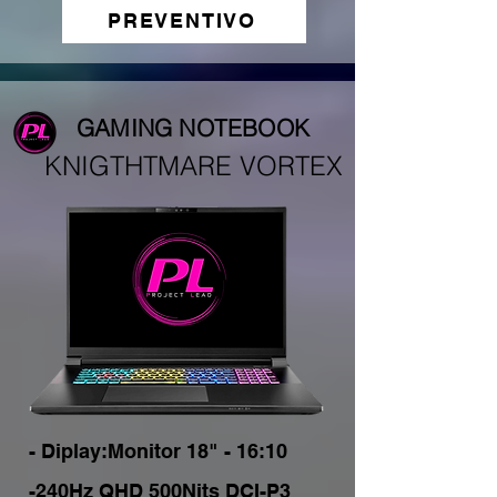
PREVENTIVO
GAMING NOTEBOOK
KNIGTHTMARE VORTEX
- Diplay:Monitor 18" - 16:10 
-240Hz QHD 500Nits DCI-P3 