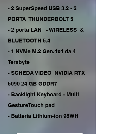
- 2 SuperSpeed USB 3.2 - 2 
PORTA  THUNDERBOLT 5

- 2 porta LAN   - WIRELESS  & 
BLUETOOTH 5.4

- 1 NVMe M.2 Gen.4x4 da 4 
Terabyte

- SCHEDA VIDEO  NVIDIA RTX 
5090 24 GB GDDR7 

- Backlight Keyboard - Multi 
GestureTouch pad

- Batteria Lithium-ion 98WH