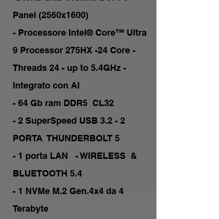
Panel (2560x1600) 

- Processore Intel® Core™ Ultra 
9 Processor 275HX -24 Core - 
Threads 24 - up to 5.4GHz - 
Integrato con AI

- 64 Gb ram DDR5  CL32   

- 2 SuperSpeed USB 3.2 - 2 
PORTA  THUNDERBOLT 5

- 1 porta LAN   - WIRELESS  & 
BLUETOOTH 5.4

- 1 NVMe M.2 Gen.4x4 da 4 
Terabyte
