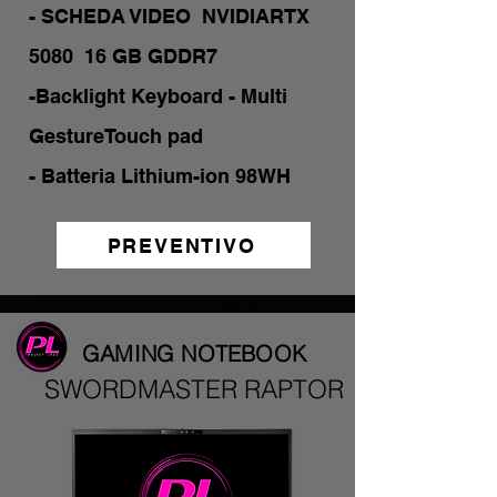
- SCHEDA VIDEO  NVIDIARTX 
5080  16 GB GDDR7

-Backlight Keyboard - Multi 
GestureTouch pad

- Batteria Lithium-ion 98WH
PREVENTIVO
GAMING NOTEBOOK
SWORDMASTER RAPTOR