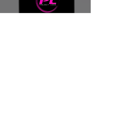
- Diplay:Monitor 18" 16:10  - 
240Hz QHD 500Nits DCI-P3 
Panel (2560x1600) 

- Processore Intel®Core™ Ultra 
9 Processor 275HX -24 Core - 
Threads 24 - up to 5.4GHz - 
Integrato con AI

- 64 Gb ram DDR5  CL32   
